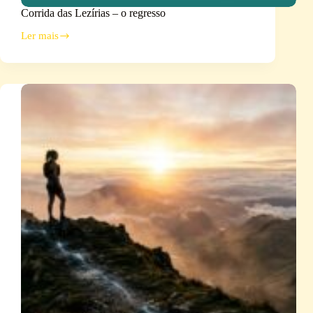
Corrida das Lezírias – o regresso
Ler mais
Corrida
das
Lezírias
–
o
regresso