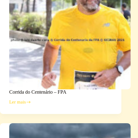
Corrida do Centenário – FPA
Ler mais
Corrida
do
Centenário
–
FPA