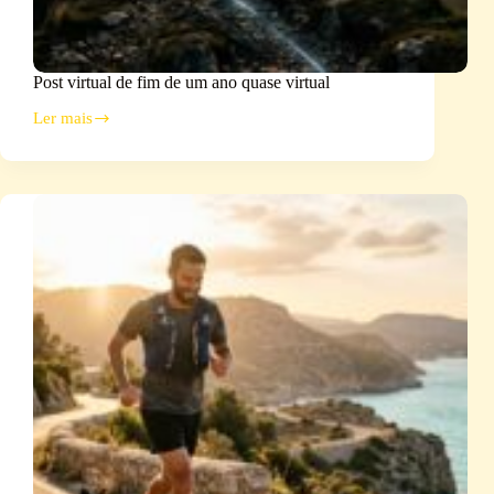
Post virtual de fim de um ano quase virtual
Ler mais
Post
virtual
de
fim
de
um
ano
quase
virtual