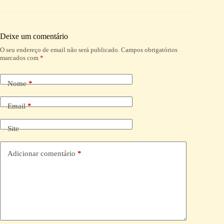
Deixe um comentário
O seu endereço de email não será publicado.
Campos obrigatórios
A
marcados com
*
l
t
e
Nome
*
r
n
a
Email
*
t
i
Site
v
e
:
Adicionar comentário
*