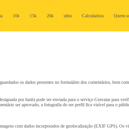
ia
10k
15k
20k
ultra
Calculadora
Quem s
 guardados os dados presentes no formulário dos comentários, bem como
ignada por hash) pode ser enviada para o serviço Gravatar para verifica
entário ser aprovado, a fotografia do ser perfil fica visível para o púb
r imagens com dados incorporados de geolocalização (EXIF GPS). Os vis