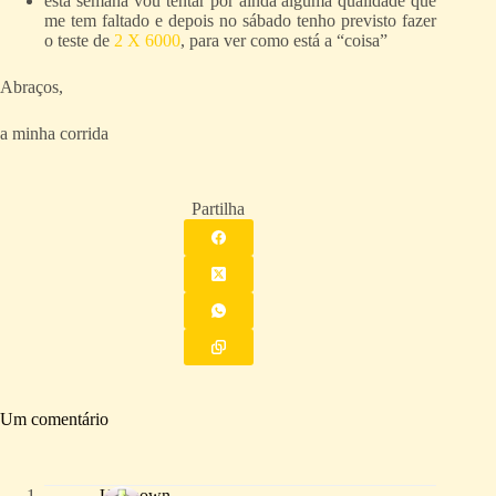
esta semana vou tentar por ainda alguma qualidade que
me tem faltado e depois no sábado tenho previsto fazer
o teste de
2 X 6000
, para ver como está a “coisa”
Abraços,
a minha corrida
Partilha
Um comentário
Unknown