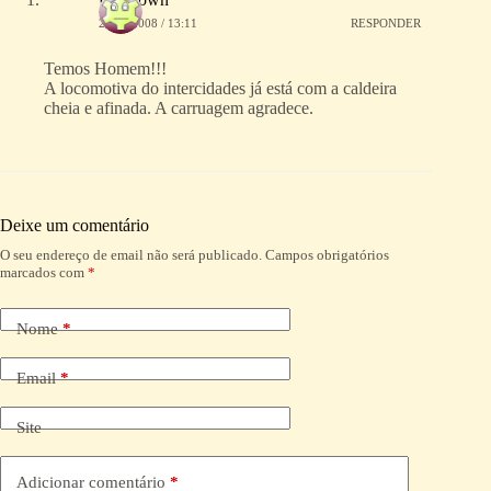
24/03/2008 / 13:11
RESPONDER
Temos Homem!!!
A locomotiva do intercidades já está com a caldeira
cheia e afinada. A carruagem agradece.
Deixe um comentário
O seu endereço de email não será publicado.
Campos obrigatórios
A
marcados com
*
l
t
e
Nome
*
r
n
a
Email
*
t
i
Site
v
e
:
Adicionar comentário
*