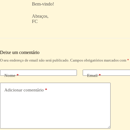
Bem-vindo!
Abraços,
FC
Deixe um comentário
O seu endereço de email não será publicado.
Campos obrigatórios marcados com
*
A
l
t
Nome
*
Email
*
e
r
n
Adicionar comentário
*
a
t
i
v
e
: