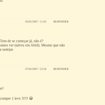
to.
05/02/2007 / 11:02
RESPONDER
. Tem de se começar já, não é?
, vamos ver (talvez em Abril). Mesmo que não
 rastejar.
07/02/2007 / 23:56
RESPONDER
ão!
compre 1 leve 3!!!! 😀