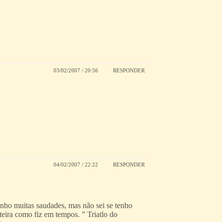
03/02/2007 / 20:56
RESPONDER
04/02/2007 / 22:22
RESPONDER
enho muitas saudades, mas não sei se tenho
teira como fiz em tempos. ” Triatlo do