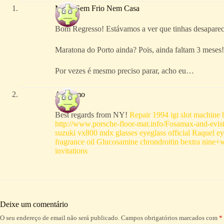
Maria Sem Frio Nem Casa
Bom Regresso! Estávamos a ver que tinhas desaparec
Maratona do Porto ainda? Pois, ainda faltam 3 meses! 
Por vezes é mesmo preciso parar, acho eu…
Anónimo
Best regards from NY!
Repair 1994 igt slot machine
http://www.porsche-floor-mat.info/Fosamax-and-evis
suzuki vx800
mdx glasses eyeglass official
Raquel ey
fragrance oil
Glucosamine chrondroitin bextra
nine+
invitations
Deixe um comentário
O seu endereço de email não será publicado.
Campos obrigatórios marcados com
*
A