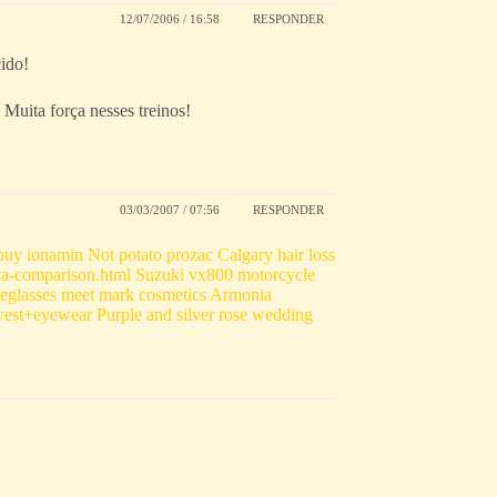
12/07/2006 / 16:58
RESPONDER
ido!
Muita força nesses treinos!
03/03/2007 / 07:56
RESPONDER
buy ionamin
Not potato prozac
Calgary hair loss
ta-comparison.html
Suzuki vx800 motorcycle
eglasses
meet mark cosmetics
Armonia
west+eyewear
Purple and silver rose wedding