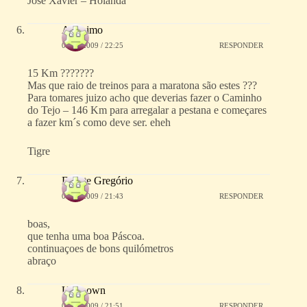
José Xavier – Holanda
Anónimo
07/04/2009 / 22:25
RESPONDER
15 Km ???????
Mas que raio de treinos para a maratona são estes ???
Para tomares juizo acho que deverias fazer o Caminho
do Tejo – 146 Km para arregalar a pestana e começares
a fazer km´s como deve ser. eheh
Tigre
Duarte Gregório
09/04/2009 / 21:43
RESPONDER
boas,
que tenha uma boa Páscoa.
continuaçoes de bons quilómetros
abraço
Unknown
09/04/2009 / 21:51
RESPONDER