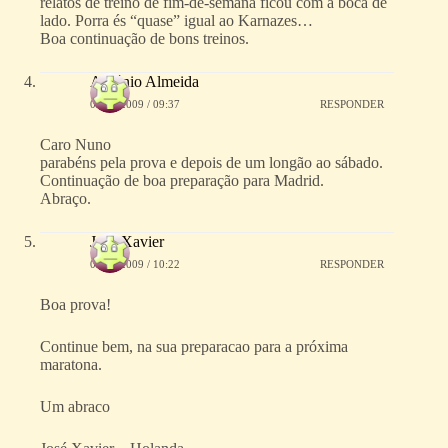
relatos de treino de fim-de-semana ficou com a boca de
lado. Porra és “quase” igual ao Karnazes…
Boa continuação de bons treinos.
António Almeida
06/04/2009 / 09:37
RESPONDER
Caro Nuno
parabéns pela prova e depois de um longão ao sábado.
Continuação de boa preparação para Madrid.
Abraço.
José Xavier
07/04/2009 / 10:22
RESPONDER
Boa prova!
Continue bem, na sua preparacao para a próxima
maratona.
Um abraco