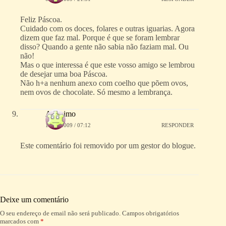
Feliz Páscoa.
Cuidado com os doces, folares e outras iguarias. Agora
dizem que faz mal. Porque é que se foram lembrar
disso? Quando a gente não sabia não faziam mal. Ou
não!
Mas o que interessa é que este vosso amigo se lembrou
de desejar uma boa Páscoa.
Não h+a nenhum anexo com coelho que põem ovos,
nem ovos de chocolate. Só mesmo a lembrança.
Anónimo
12/04/2009 / 07:12
RESPONDER
Este comentário foi removido por um gestor do blogue.
Deixe um comentário
O seu endereço de email não será publicado.
Campos obrigatórios
A
marcados com
*
l