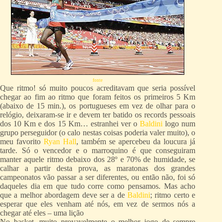
fonte
Que ritmo! só muito poucos acreditavam que seria possível
chegar ao fim ao ritmo que foram feitos os primeiros 5 Km
(abaixo de 15 min.), os portugueses em vez de olhar para o
relógio, deixaram-se ir e devem ter batido os records pessoais
dos 10 Km e dos 15 Km… estranhei ver o
Baldini
logo num
grupo perseguidor (o calo nestas coisas poderia valer muito), o
meu favorito
Ryan Hall
, também se apercebeu da loucura já
tarde. Só o vencedor e o marroquino é que conseguiram
manter aquele ritmo debaixo dos 28º e 70% de humidade, se
calhar a partir desta prova, as maratonas dos grandes
campeonatos vão passar a ser diferentes, ou então não, foi só
daqueles dia em que tudo corre como pensamos. Mas acho
que a melhor abordagem deve ser a de
Baldini
; ritmo certo e
esperar que eles venham até nós, em vez de sermos nós a
chegar até eles – uma lição
No basket, muito provavelmente o melhor jogo de sempre