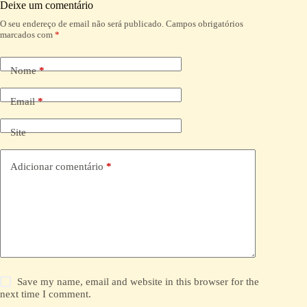
Deixe um comentário
O seu endereço de email não será publicado.
Campos obrigatórios
A
marcados com
*
l
t
e
Nome
*
r
n
a
Email
*
t
i
Site
v
e
:
Adicionar comentário
*
Save my name, email and website in this browser for the
next time I comment.