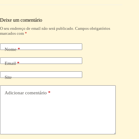
Deixe um comentário
O seu endereço de email não será publicado.
Campos obrigatórios
A
marcados com
*
l
t
e
Nome
*
r
n
a
Email
*
t
i
Site
v
e
:
Adicionar comentário
*