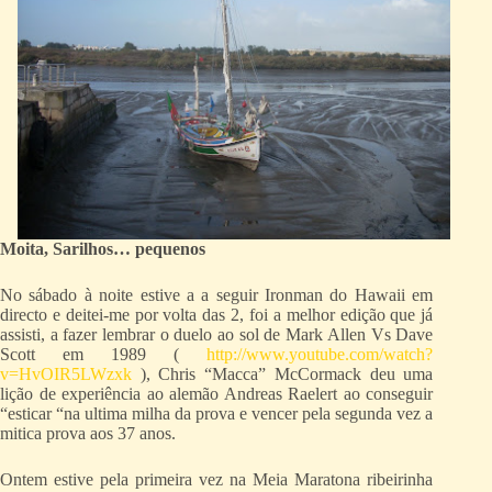
Moita, Sarilhos… pequenos
No sábado à noite estive a a seguir Ironman do Hawaii em
directo e deitei-me por volta das 2, foi a melhor edição que já
assisti, a fazer lembrar o duelo ao sol de Mark Allen Vs Dave
Scott em 1989 (
http://www.youtube.com/watch?
v=HvOIR5LWzxk
), Chris “Macca” McCormack deu uma
lição de experiência ao alemão Andreas Raelert ao conseguir
“esticar “na ultima milha da prova e vencer pela segunda vez a
mitica prova aos 37 anos.
Ontem estive pela primeira vez na Meia Maratona ribeirinha