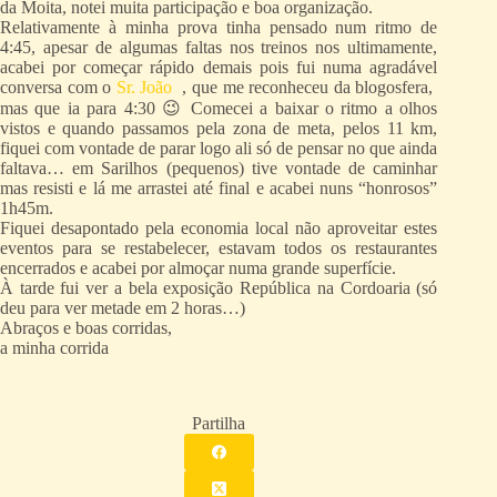
da Moita, notei muita participação e boa organização.
Relativamente à minha prova tinha pensado num ritmo de
4:45, apesar de algumas faltas nos treinos nos ultimamente,
acabei por começar rápido demais pois fui numa agradável
conversa com o
Sr. João
, que me reconheceu da blogosfera,
mas que ia para 4:30 😉 Comecei a baixar o ritmo a olhos
vistos e quando passamos pela zona de meta, pelos 11 km,
fiquei com vontade de parar logo ali só de pensar no que ainda
faltava… em Sarilhos (pequenos) tive vontade de caminhar
mas resisti e lá me arrastei até final e acabei nuns “honrosos”
1h45m.
Fiquei desapontado pela economia local não aproveitar estes
eventos para se restabelecer, estavam todos os restaurantes
encerrados e acabei por almoçar numa grande superfície.
À tarde fui ver a bela exposição República na Cordoaria (só
deu para ver metade em 2 horas…)
Abraços e boas corridas,
a minha corrida
Partilha