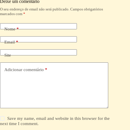
Deixe um comentário
O seu endereço de email não será publicado.
Campos obrigatórios
A
marcados com
*
l
t
e
Nome
*
r
n
a
Email
*
t
i
Site
v
e
:
Adicionar comentário
*
Save my name, email and website in this browser for the
next time I comment.