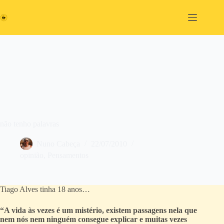
Pular
para
o
conteúdo
não tenho palavras
Nuno Cabeça
22/07/2010
opinião
,
Pensamentos
Tiago Alves tinha 18 anos…
“A vida às vezes é um mistério, existem passagens nela que
nem nós nem ninguém consegue explicar e muitas vezes