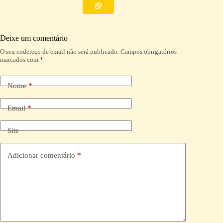
Deixe um comentário
O seu endereço de email não será publicado.
Campos obrigatórios
A
marcados com
*
l
t
e
Nome
*
r
n
a
Email
*
t
i
Site
v
e
:
Adicionar comentário
*