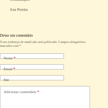
Ana Pereira
Deixe um comentário
O seu endereço de email não será publicado.
Campos obrigatórios
A
marcados com
*
l
t
e
Nome
*
r
n
a
Email
*
t
i
Site
v
e
:
Adicionar comentário
*