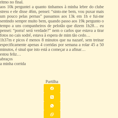
ritmo no final.
aos 10k perguntei a quanto tinhamos à minha lebre do clube
stress e ele disse 46m, pensei: “sinto-me bem, vou puxar mais
um pouco pelas pernas” passamos aos 13k em 1h e fui-me
sentindo sempre muito bem, quando passo aos 19k pergunto o
tempo a uns companheiros de pelotão que dizem 1h28… eu
pensei: “porra! será verdade?” nem o carlos que estava a tirar
fotos no cais sodré, estava à espera de mim tão cedo…
1h37m e picos é menos 8 minutos que na nazaré, sem treinar
especificamente apenas 4 corridas por semana a rolar 45 a 50
minutos, é sinal que isto está a começar a a afinar…
estou feliz…
abraços
a minha corrida
Partilha