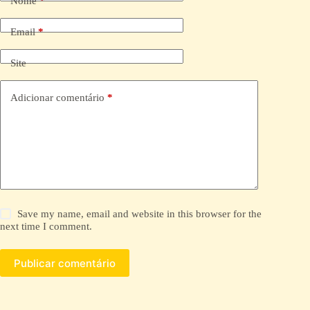
Nome
*
r
n
a
Email
*
t
i
Site
v
e
:
Adicionar comentário
*
Save my name, email and website in this browser for the
next time I comment.
Publicar comentário