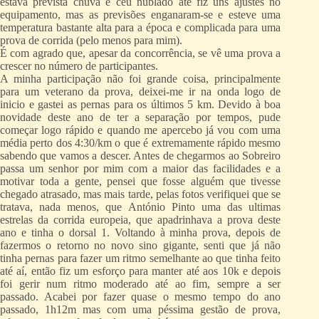
estava prevista chuva e céu nublado até fiz uns ajustes no
equipamento, mas as previsões enganaram-se e esteve uma
temperatura bastante alta para a época e complicada para uma
prova de corrida (pelo menos para mim).
É com agrado que, apesar da concorrência, se vê uma prova a
crescer no número de participantes.
A minha participação não foi grande coisa, principalmente
para um veterano da prova, deixei-me ir na onda logo de
inicio e gastei as pernas para os últimos 5 km. Devido à boa
novidade deste ano de ter a separação por tempos, pude
começar logo rápido e quando me apercebo já vou com uma
média perto dos 4:30/km o que é extremamente rápido mesmo
sabendo que vamos a descer. Antes de chegarmos ao Sobreiro
passa um senhor por mim com a maior das facilidades e a
motivar toda a gente, pensei que fosse alguém que tivesse
chegado atrasado, mas mais tarde, pelas fotos verifiquei que se
tratava, nada menos, que António Pinto uma das ultimas
estrelas da corrida europeia, que apadrinhava a prova deste
ano e tinha o dorsal 1. Voltando à minha prova, depois de
fazermos o retorno no novo sino gigante, senti que já não
tinha pernas para fazer um ritmo semelhante ao que tinha feito
até aí, então fiz um esforço para manter até aos 10k e depois
foi gerir num ritmo moderado até ao fim, sempre a ser
passado. Acabei por fazer quase o mesmo tempo do ano
passado, 1h12m mas com uma péssima gestão de prova,