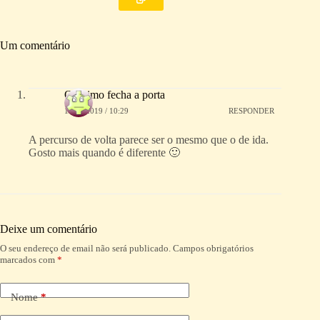
Um comentário
O ultimo fecha a porta
10/04/2019 / 10:29
RESPONDER
A percurso de volta parece ser o mesmo que o de ida.
Gosto mais quando é diferente 🙂
Deixe um comentário
O seu endereço de email não será publicado.
Campos obrigatórios
A
marcados com
*
l
t
e
Nome
*
r
n