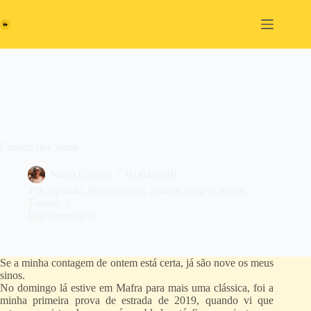
Pular
para
o
conteúdo
Corrida dos Sinos
Nuno Cabeça
01/04/2019
15k
,
opinião
,
Pensamentos
,
provas
,
review
,
treino
,
Treinos
Um comentário
Se a minha contagem de ontem está certa, já são nove os meus
sinos.
No domingo lá estive em Mafra para mais uma clássica, foi a
minha primeira prova de estrada de 2019, quando vi que