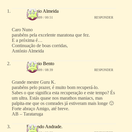
António Almeida
25/02/2009 / 00:51
RESPONDER
Caro Nuno
parabéns pela excelente maratona que fez.
E a próxima é…
Continuação de boas corridas,
António Almeida
António Bento
25/02/2009 / 08:39
RESPONDER
Grande mestre Guru K.
parabéns pelo prazer, é muito bom recuperá-lo.
Sabes o que significa esta recuperação e este tempo? És
um ultra. Estás quase nos marathos maniacs, mas
palpita-me que os comrades já estiveram mais longe 🙂
Forte abraço Amigo, até breve.
AB – Tarataruga
Fernando Andrade.