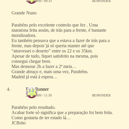
25/02/2009 / 09:33
RESPONDER
Grande Nuno
Parabéns pelo excelente controlo que fez . Uma
maratona feita assim, de trás para a frente, é bastante
moralizadora.
Eu também pensava que a estava a fazer de trás para a
frente, mas depois´já só queria manter até que
“atravessei o deserto” entre os 22 e os 35km.
Apesar de tudo, fiquei satisfeito na mesma, pois
consegui chegar bem.
Mas demorar 2h a fazer a 2ª meia…
Grande abraço e, mais uma vez, Parabéns.
Madrid já está à espera…
BritoRunner
25/02/2009 / 11:39
RESPONDER
Parabéns pelo resultado.
Acabar forte só significa que a preparação foi bem feita.
Como gostaria de ter estado lá…
JCBrito