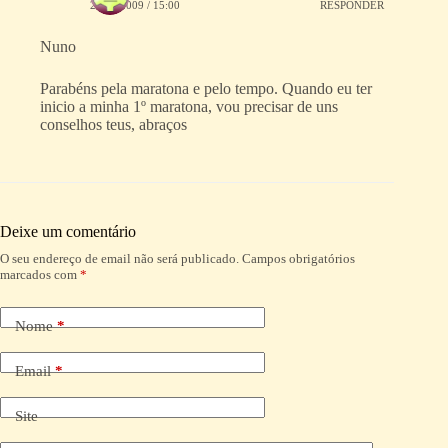
25/02/2009 / 15:00
RESPONDER
Nuno
Parabéns pela maratona e pelo tempo. Quando eu ter
inicio a minha 1º maratona, vou precisar de uns
conselhos teus, abraços
Deixe um comentário
O seu endereço de email não será publicado.
Campos obrigatórios
A
marcados com
*
l
t
e
Nome
*
r
n
a
Email
*
t
i
Site
v
e