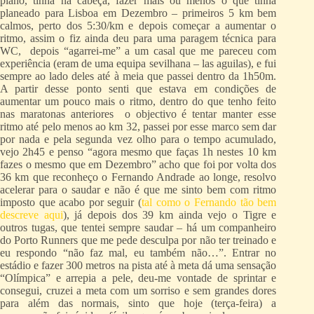
plano, tinha na cabeça, fazer mais ou menos o que tinha
planeado para Lisboa em Dezembro – primeiros 5 km bem
calmos, perto dos 5:30/km e depois começar a aumentar o
ritmo, assim o fiz ainda deu para uma paragem técnica para
WC, depois “agarrei-me” a um casal que me pareceu com
experiência (eram de uma equipa sevilhana – las aguilas), e fui
sempre ao lado deles até à meia que passei dentro da 1h50m.
A partir desse ponto senti que estava em condições de
aumentar um pouco mais o ritmo, dentro do que tenho feito
nas maratonas anteriores o objectivo é tentar manter esse
ritmo até pelo menos ao km 32, passei por esse marco sem dar
por nada e pela segunda vez olho para o tempo acumulado,
vejo 2h45 e penso “agora mesmo que faças 1h nestes 10 km
fazes o mesmo que em Dezembro” acho que foi por volta dos
36 km que reconheço o Fernando Andrade ao longe, resolvo
acelerar para o saudar e não é que me sinto bem com ritmo
imposto que acabo por seguir (
tal como o Fernando tão bem
descreve aqui
), já depois dos 39 km ainda vejo o Tigre e
outros tugas, que tentei sempre saudar – há um companheiro
do Porto Runners que me pede desculpa por não ter treinado e
eu respondo “não faz mal, eu também não…”. Entrar no
estádio e fazer 300 metros na pista até à meta dá uma sensação
“Olímpica” e arrepia a pele, deu-me vontade de sprintar e
consegui, cruzei a meta com um sorriso e sem grandes dores
para além das normais, sinto que hoje (terça-feira) a