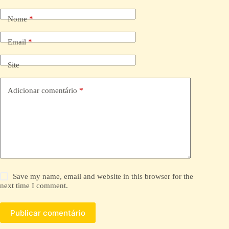
t
e
Nome
*
r
n
a
Email
*
t
i
Site
v
e
:
Adicionar comentário
*
Save my name, email and website in this browser for the
next time I comment.
Publicar comentário