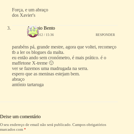
Força, e um abraço
dos Xavier's
António Bento
19/02/2012 / 15:36
RESPONDER
parabéns pá, grande mestre, agora que voltei, recomeço
tb a ler os blogues da malta.
eu então ando sem cronómetro, é mais prático. é o
maffetone X-treme 🙂
ver se fazemos uma madrugada na serra.
espero que as meninas estejam bem.
abraço
antónio tartaruga
Deixe um comentário
O seu endereço de email não será publicado.
Campos obrigatórios
A
marcados com
*
l