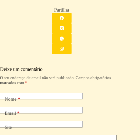
Partilha
Deixe um comentário
O seu endereço de email não será publicado.
Campos obrigatórios
A
marcados com
*
l
t
e
Nome
*
r
n
a
Email
*
t
i
Site
v
e