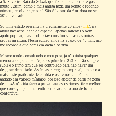
à S. Silvestre Baía do Seixal, que fiz no ano anterior e gostei
muito. Assim, como a mais antiga fazia um bonito e redondo
número, resolvi regressar à São Silvestre da Amadora no seu
50º aniversário.
Só tinha estado presente há precisamente 20 anos (
link
), na
altura não achei nada de especial, apenas salientei o bom
apoio popular, mas ainda estava uns furos atrás das outras
provas na altura. Nessa edição ainda fiz abaixo de 45 min, não
me recordo a que horas era dada a partida.
Mesmo tendo consultando o meu post, já não tinha qualquer
memória do percurso. Aqueles primeiros 2 /3 km são sempre a
subir e o ritmo tem que ser controlado para não haver um
desgaste demasiado. As festas carregam sempre algum peso a
mais neste praticante de corrida e os treinos também têm
andado em valores mínimos, por isso apesar de partir na zona
de sub45 não iria fazer a prova para esses ritmos, fiz o melhor
que consegui para me sentir bem e acabar o ano de forma
confortável.