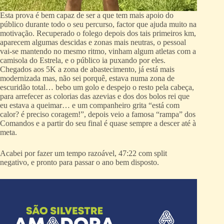
Esta prova é bem capaz de ser a que tem mais apoio do
público durante todo o seu percurso, factor que ajuda muito na
motivação. Recuperado o folego depois dos tais primeiros km,
aparecem algumas descidas e zonas mais neutras, o pessoal
vai-se mantendo no mesmo ritmo, vinham algum atletas com a
camisola do Estrela, e o público ia puxando por eles.
Chegados aos 5K a zona de abastecimento, já está mais
modernizada mas, não sei porquê, estava numa zona de
escuridão total… bebo um golo e despejo o resto pela cabeça,
para arrefecer as colorias das azevias e dos dos bolos rei que
eu estava a queimar… e um companheiro grita “está com
calor? é preciso coragem!”, depois veio a famosa “rampa” dos
Comandos e a partir do seu final é quase sempre a descer até à
meta.
Acabei por fazer um tempo razoável, 47:22 com split
negativo, e pronto para passar o ano bem disposto.