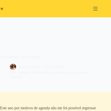
Pular
para
o
conteúdo
São Silvestre da Amadora
Nuno Cabeça
02/01/2026
10k
,
opinião
,
Pensamentos
,
provas
,
review
,
treino
,
Treinos
Este ano por motivos de agenda não me foi possível regressar