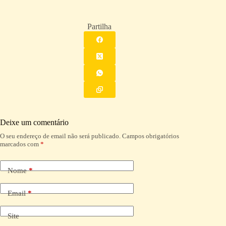
Partilha
Deixe um comentário
O seu endereço de email não será publicado.
Campos obrigatórios
A
marcados com
*
l
t
e
Nome
*
r
n
a
Email
*
t
i
Site
v