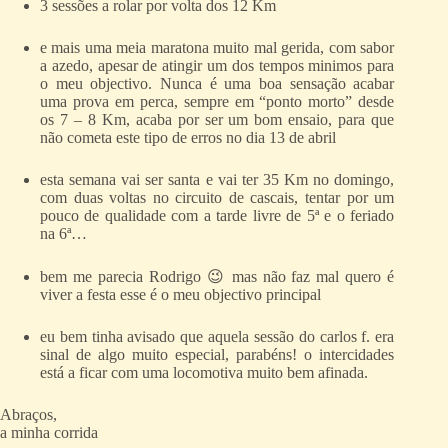
3 sessões a rolar por volta dos 12 Km
e mais uma meia maratona muito mal gerida, com sabor
a azedo, apesar de atingir um dos tempos minimos para
o meu objectivo. Nunca é uma boa sensação acabar
uma prova em perca, sempre em “ponto morto” desde
os 7 – 8 Km, acaba por ser um bom ensaio, para que
não cometa este tipo de erros no dia 13 de abril
esta semana vai ser santa e vai ter 35 Km no domingo,
com duas voltas no circuito de cascais, tentar por um
pouco de qualidade com a tarde livre de 5ª e o feriado
na 6ª…
bem me parecia Rodrigo 😉 mas não faz mal quero é
viver a festa esse é o meu objectivo principal
eu bem tinha avisado que aquela sessão do carlos f. era
sinal de algo muito especial, parabéns! o intercidades
está a ficar com uma locomotiva muito bem afinada.
Abraços,
a minha corrida