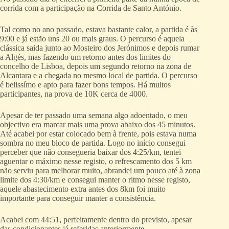
corrida com a participação na Corrida de Santo António.
Tal como no ano passado, estava bastante calor, a partida é às
9:00 e já estão uns 20 ou mais graus. O percurso é aquela
clássica saida junto ao Mosteiro dos Jerónimos e depois rumar
a Algés, mas fazendo um retorno antes dos limites do
concelho de Lisboa, depois um segundo retorno na zona de
Alcantara e a chegada no mesmo local de partida. O percurso
é belissímo e apto para fazer bons tempos. Há muitos
participantes, na prova de 10K cerca de 4000.
Apesar de ter passado uma semana algo adoentado, o meu
objectivo era marcar mais uma prova abaixo dos 45 minutos.
Até acabei por estar colocado bem à frente, pois estava numa
sombra no meu bloco de partida. Logo no início consegui
perceber que não consegueria baixar dos 4:25/km, tentei
aguentar o máximo nesse registo, o refrescamento dos 5 km
não serviu para melhorar muito, abrandei um pouco até à zona
limite dos 4:30/km e consegui manter o ritmo nesse registo,
aquele abastecimento extra antes dos 8km foi muito
importante para conseguir manter a consistência.
Acabei com 44:51, perfeitamente dentro do previsto, apesar
das condicionantes já referidas anteriormente.