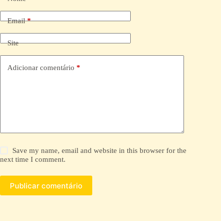
r
n
a
Email
*
t
i
Site
v
e
:
Adicionar comentário
*
Save my name, email and website in this browser for the
next time I comment.
Publicar comentário