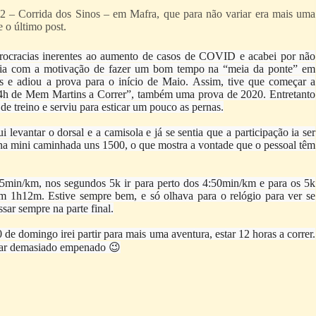
2 – Corrida dos Sinos – em Mafra, que para não variar era mais uma
 o último post.
urocracias inerentes ao aumento de casos de COVID e acabei por não
aria com a motivação de fazer um bom tempo na “meia da ponte” em
s e adiou a prova para o início de Maio. Assim, tive que começar a
s “24h de Mem Martins a Correr”, também uma prova de 2020. Entretanto
e treino e serviu para esticar um pouco as pernas.
 levantar o dorsal e a camisola e já se sentia que a participação ia ser
e na mini caminhada uns 1500, o que mostra a vontade que o pessoal têm
s 5min/km, nos segundos 5k ir para perto dos 4:50min/km e para os 5k
om 1h12m. Estive sempre bem, e só olhava para o relógio para ver se
ssar sempre na parte final.
e domingo irei partir para mais uma aventura, estar 12 horas a correr.
ficar demasiado empenado 😉