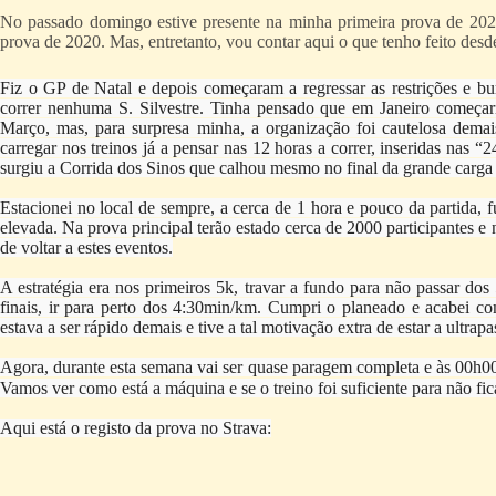
No passado domingo estive presente na minha primeira prova de 202
prova de 2020. Mas, entretanto, vou contar aqui o que tenho feito desde
Fiz o GP de Natal e depois começaram a regressar as restrições e b
correr nenhuma S. Silvestre. Tinha pensado que em Janeiro começ
Março, mas, para surpresa minha, a organização foi cautelosa demai
carregar nos treinos já a pensar nas 12 horas a correr, inseridas na
surgiu a Corrida dos Sinos que calhou mesmo no final da grande carga d
Estacionei no local de sempre, a cerca de 1 hora e pouco da partida, fui
elevada. Na prova principal terão estado cerca de 2000 participantes 
de voltar a estes eventos.
A estratégia era nos primeiros 5k, travar a fundo para não passar do
finais, ir para perto dos 4:30min/km. Cumpri o planeado e acabei c
estava a ser rápido demais e tive a tal motivação extra de estar a ultrapa
Agora, durante esta semana vai ser quase paragem completa e às 00h00 d
Vamos ver como está a máquina e se o treino foi suficiente para não 
Aqui está o registo da prova no Strava: