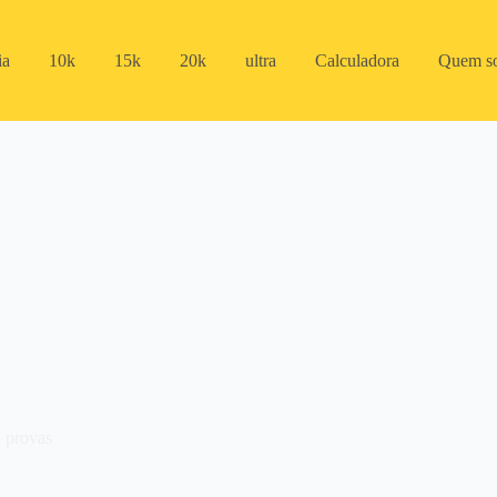
ia
10k
15k
20k
ultra
Calculadora
Quem s
,
provas