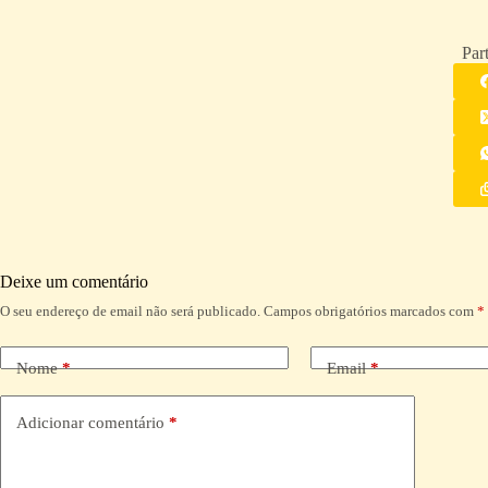
Part
Deixe um comentário
O seu endereço de email não será publicado.
Campos obrigatórios marcados com
*
A
l
t
Nome
*
Email
*
e
r
n
Adicionar comentário
*
a
t
i