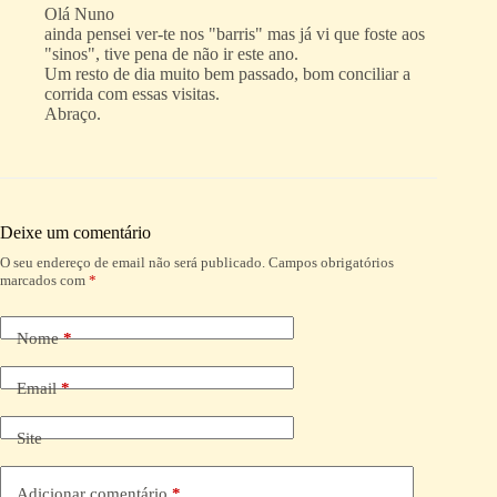
Olá Nuno
ainda pensei ver-te nos "barris" mas já vi que foste aos
"sinos", tive pena de não ir este ano.
Um resto de dia muito bem passado, bom conciliar a
corrida com essas visitas.
Abraço.
Deixe um comentário
O seu endereço de email não será publicado.
Campos obrigatórios
A
marcados com
*
l
t
e
Nome
*
r
n
a
Email
*
t
i
Site
v
e
:
Adicionar comentário
*