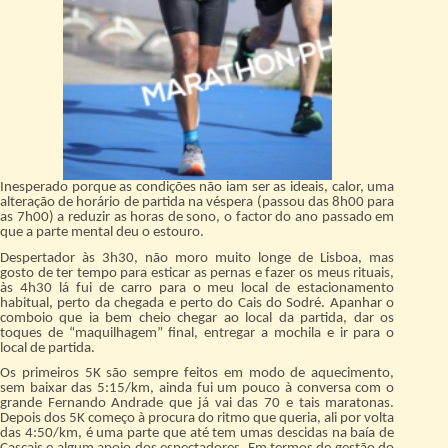
Inesperado porque as condições não iam ser as ideais, calor, uma
alteração de horário de partida na véspera (passou das 8h00 para
as 7h00) a reduzir as horas de sono, o factor do ano passado em
que a parte mental deu o estouro.
Despertador às 3h30, não moro muito longe de Lisboa, mas
gosto de ter tempo para esticar as pernas e fazer os meus rituais,
às 4h30 lá fui de carro para o meu local de estacionamento
habitual, perto da chegada e perto do Cais do Sodré. Apanhar o
comboio que ia bem cheio chegar ao local da partida, dar os
toques de “maquilhagem” final, entregar a mochila e ir para o
local de partida.
Os primeiros 5K são sempre feitos em modo de aquecimento,
sem baixar das 5:15/km, ainda fui um pouco à conversa com o
grande Fernando Andrade que já vai das 70 e tais maratonas.
Depois dos 5K começo à procura do ritmo que queria, ali por volta
das 4:50/km, é uma parte que até tem umas descidas na baía de