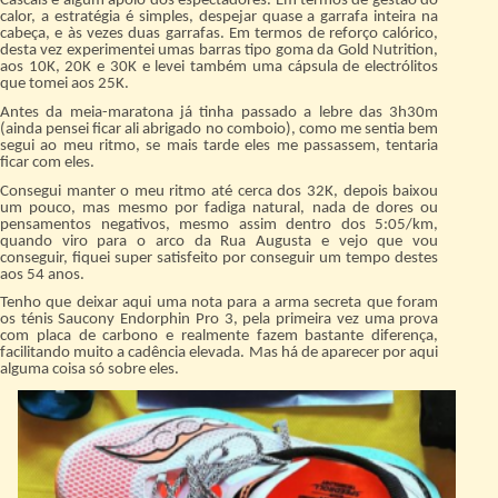
Cascais e algum apoio dos espectadores. Em termos de gestão do
calor, a estratégia é simples, despejar quase a garrafa inteira na
cabeça, e às vezes duas garrafas. Em termos de reforço calórico,
desta vez experimentei umas barras tipo goma da Gold Nutrition,
aos 10K, 20K e 30K e levei também uma cápsula de electrólitos
que tomei aos 25K.
Antes da meia-maratona já tinha passado a lebre das 3h30m
(ainda pensei ficar ali abrigado no comboio), como me sentia bem
segui ao meu ritmo, se mais tarde eles me passassem, tentaria
ficar com eles.
Consegui manter o meu ritmo até cerca dos 32K, depois baixou
um pouco, mas mesmo por fadiga natural, nada de dores ou
pensamentos negativos, mesmo assim dentro dos 5:05/km,
quando viro para o arco da Rua Augusta e vejo que vou
conseguir, fiquei super satisfeito por conseguir um tempo destes
aos 54 anos.
Tenho que deixar aqui uma nota para a arma secreta que foram
os ténis Saucony Endorphin Pro 3, pela primeira vez uma prova
com placa de carbono e realmente fazem bastante diferença,
facilitando muito a cadência elevada. Mas há de aparecer por aqui
alguma coisa só sobre eles.