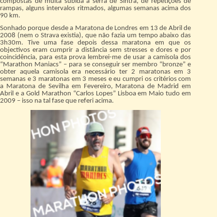
compostas de muita subida à serra de Sintra, de repetições de
rampas, alguns intervalos ritmados, algumas semanas acima dos
90 km.
Sonhado porque desde a Maratona de Londres em 13 de Abril de
2008 (nem o Strava existia), que não fazia um tempo abaixo das
3h30m. Tive uma fase depois dessa maratona em que os
objectivos eram cumprir a distância sem stresses e dores e por
coincidência, para esta prova lembrei-me de usar a camisola dos
“Marathon Maniacs” – para se conseguir ser membro “bronze” e
obter aquela camisola era necessário ter 2 maratonas em 3
semanas e 3 maratonas em 3 meses e eu cumpri os critérios com
a Maratona de Sevilha em Fevereiro, Maratona de Madrid em
Abril e a Gold Marathon “Carlos Lopes” Lisboa em Maio tudo em
2009 – isso na tal fase que referi acima.