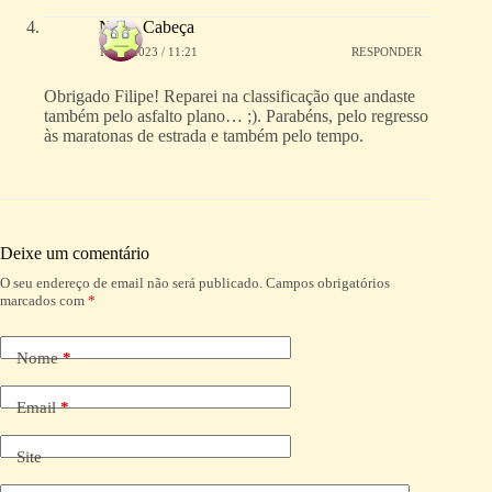
Nuno Cabeça
11/10/2023 / 11:21
RESPONDER
Obrigado Filipe! Reparei na classificação que andaste
também pelo asfalto plano… ;). Parabéns, pelo regresso
às maratonas de estrada e também pelo tempo.
Deixe um comentário
O seu endereço de email não será publicado.
Campos obrigatórios
A
marcados com
*
l
t
e
Nome
*
r
n
a
Email
*
t
i
Site
v
e