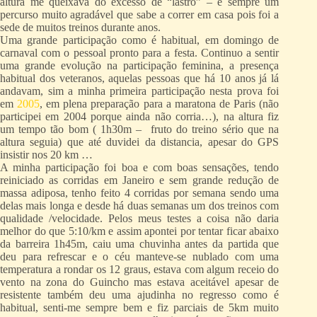
altura me queixava do excesso de “lastro” – é sempre um
percurso muito agradável que sabe a correr em casa pois foi a
sede de muitos treinos durante anos.
Uma grande participação como é habitual, em domingo de
carnaval com o pessoal pronto para a festa. Continuo a sentir
uma grande evolução na participação feminina, a presença
habitual dos veteranos, aquelas pessoas que há 10 anos já lá
andavam, sim a minha primeira participação nesta prova foi
em
2005
, em plena preparação para a maratona de Paris (não
participei em 2004 porque ainda não corria…), na altura fiz
um tempo tão bom ( 1h30m – fruto do treino sério que na
altura seguia) que até duvidei da distancia, apesar do GPS
insistir nos 20 km …
A minha participação foi boa e com boas sensações, tendo
reiniciado as corridas em Janeiro e sem grande redução de
massa adiposa, tenho feito 4 corridas por semana sendo uma
delas mais longa e desde há duas semanas um dos treinos com
qualidade /velocidade. Pelos meus testes a coisa não daria
melhor do que 5:10/km e assim apontei por tentar ficar abaixo
da barreira 1h45m, caiu uma chuvinha antes da partida que
deu para refrescar e o céu manteve-se nublado com uma
temperatura a rondar os 12 graus, estava com algum receio do
vento na zona do Guincho mas estava aceitável apesar de
resistente também deu uma ajudinha no regresso como é
habitual, senti-me sempre bem e fiz parciais de 5km muito