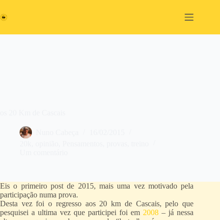
Pular
para
o
conteúdo
os 20 Km de Cascais
Nuno Cabeça
16/02/2015
20k
,
opinião
,
Pensamentos
,
provas
,
treino
Um comentário
Eis o primeiro post de 2015, mais uma vez motivado pela
participação numa prova.
Desta vez foi o regresso aos 20 km de Cascais, pelo que
pesquisei a ultima vez que participei foi em
2008
– já nessa