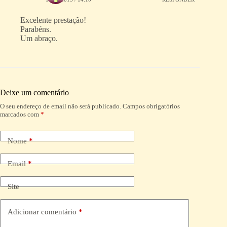
Excelente prestação!
Parabéns.
Um abraço.
Deixe um comentário
O seu endereço de email não será publicado.
Campos obrigatórios
A
marcados com
*
l
t
e
Nome
*
r
n
a
Email
*
t
i
Site
v
e
:
Adicionar comentário
*